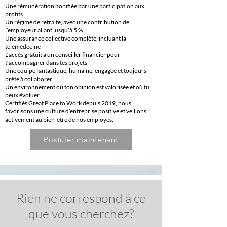
Une rémunération bonifiée par une participation aux
profits
Un régime de retraite, avec une contribution de
l’employeur allant jusqu’à 5 %
Une assurance collective complète, incluant la
télémédecine
L’accès gratuit à un conseiller financier pour
t’accompagner dans tes projets
Une équipe fantastique, humaine, engagée et toujours
prête à collaborer
Un environnement où ton opinion est valorisée et où tu
peux évoluer
Certifiés Great Place to Work depuis 2019, nous
favorisons une culture d’entreprise positive et veillons
activement au bien-être de nos employés.
Postuler maintenant
Rien ne correspond à ce
que vous cherchez?