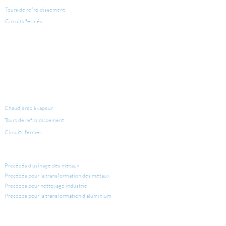
Tours de refroidissement
Circuits fermés
LÉGIONELLE
ÉQUIPEMENTS POUR CONDITIONNEMENT D'EAU
Chaudières à vapeur
Tours de refroidissement
Circuits fermés
APPLICATIONS INDUSTRIELLES
Procédés d’usinage des métaux
Procédés pour la transformation des métaux
Procédés pour nettoyage industriel
Procédés pour la transformation d’aluminium