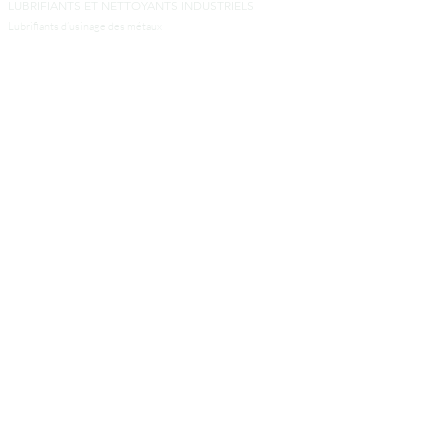
LUBRIFIANTS ET NETTOYANTS INDUSTRIELS
Lubrifiants d’usinage des métaux
Lubrifiants pour la transformation des métaux
Nettoyants industriels
Produits pour la transformation d’aluminium
Autres produits industriels
SERVICES
Laboratoire
Services techniques
Ingénieurs et entrepreneurs
​À PROPOS