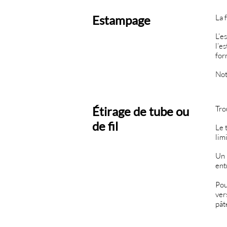
Estampage
La 
L’e
l’e
for
Not
Étirage de tube ou
Tro
de fil
Le 
limi
Un 
ent
Pou
ver
pât