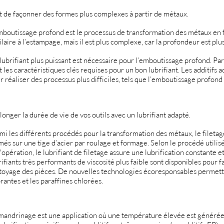
rt de façonner des formes plus complexes à partir de métaux.
mboutissage profond est le processus de transformation des métaux en 
ilaire à l’estampage, mais il est plus complexe, car la profondeur est plu
lubrifiant plus puissant est nécessaire pour l’emboutissage profond. Par
t les caractéristiques clés requises pour un bon lubrifiant. Les additifs
r réaliser des processus plus difficiles, tels que l’emboutissage profond 
longer la durée de vie de vos outils avec un lubrifiant adapté.
mi les différents procédés pour la transformation des métaux, le filetag
més sur une tige d’acier par roulage et formage. Selon le procédé utilisé,
l'opération, le lubrifiant de filetage assure une lubrification constante e
rifiants très performants de viscosité plus faible sont disponibles pour 
toyage des pièces. De nouvelles technologies écoresponsables permett
rantes et les paraffines chlorées.
mandrinage est une application où une température élevée est générée. 