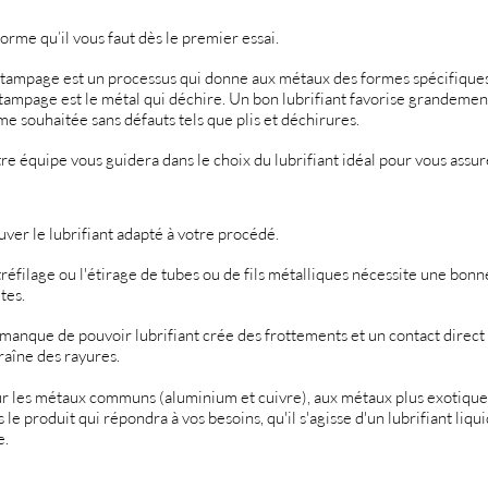
forme qu’il vous faut dès le premier essai.
stampage est un processus qui donne aux métaux des formes spécifique
stampage est le métal qui déchire. Un bon lubrifiant favorise grandemen
me souhaitée sans défauts tels que plis et déchirures.
re équipe vous guidera dans le choix du lubrifiant idéal pour vous assu
uver le lubrifiant adapté à votre procédé.
tréfilage ou l'étirage de tubes ou de fils métalliques nécessite une bon
tes.
manque de pouvoir lubrifiant crée des frottements et un contact direct 
raîne des rayures.
r les métaux communs (aluminium et cuivre), aux métaux plus exotiques
s le produit qui répondra à vos besoins, qu'il s'agisse d'un lubrifiant liq
e.