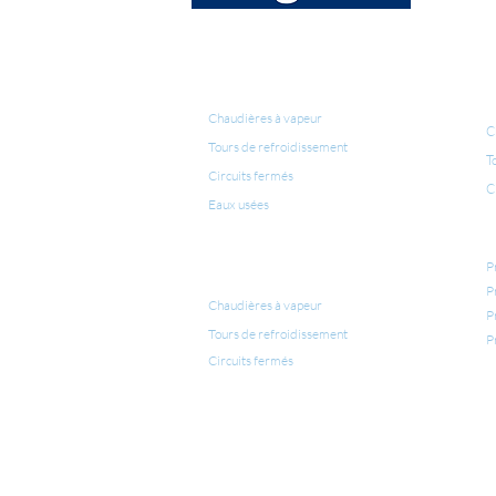
É
TRAITEMENT D'EAU
C
Chaudières à vapeur
C
Tours de refroidissement
T
Circuits fermés
C
Eaux usées
A
PRODUITS POUR LE
P
TRAITEMENT D'EAU
P
Chaudières à vapeur
P
Tours de refroidissement
P
Circuits fermés
LÉGIONELLE