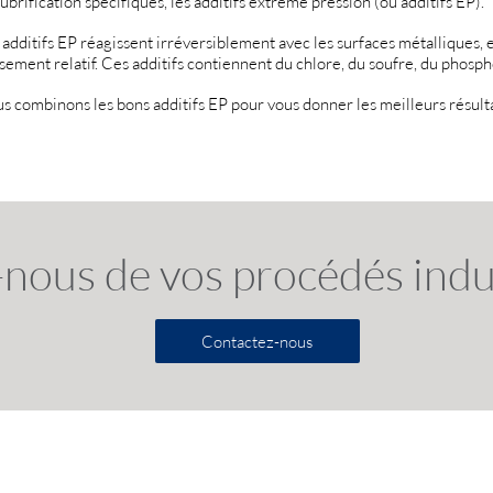
lubrification spécifiques, les additifs extrême pression (ou additifs EP).
 additifs EP réagissent irréversiblement avec les surfaces métalliques,
ssement relatif. Ces additifs contiennent du chlore, du soufre, du phosph
s combinons les bons additifs EP pour vous donner les meilleurs résult
-nous de vos procédés indus
Contactez-nous