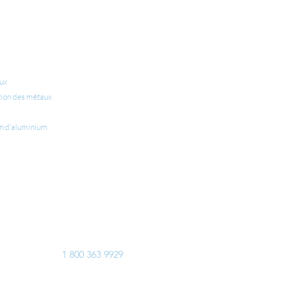
YANTS
​À PROPOS
aux
CARRIÈRES
tion des métaux
FAQ ET LIENS UTILES
on d’aluminium
CONTACTEZ-NOUS
Calgary
Manitoba
Montréal
Toronto
États-Unis
Europe
URGENCE 24H/24
1 800 363 9929