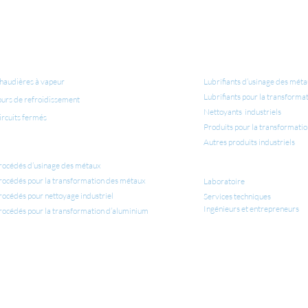
QUIPEMENTS POUR
LUBRIFIANTS ET NETTO
ONDITIONNEMENT D'EAU
INDUSTRIELS
haudières à vapeur
Lubrifiants d’usinage des mét
Lubrifiants pour la transforma
ours de refroidissement
Nettoyants industriels
ircuits fermés
Produits pour la transformati
Autres produits industriels
PPLICATIONS INDUSTRIELLES
rocédés d’usinage des métaux
SERVICES
rocédés pour la transformation des métaux
Laboratoire
rocédés pour nettoyage industriel
Services techniques
Ingénieurs et entrepreneurs
rocédés pour la transformation d’aluminium