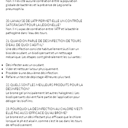
Non. Il n’existe aucune corrélation entre la population
globale de bactéries et la présence de Legionella
pneumophila.
20. L’ANALYSE DE L’ATP PERMET-ELLE UN CONTRÔLE
SATISFAISANT POUR LA LÉGIONELLE?
Non. Il n’y a pas de corrélation entre l’ATP et la bactérie
pathogène dans l’eau des tours.
21. QUAND ON PARLE DE DÉSINFECTION DE TOURS
D’EAU, DE QUOI S’AGIT-IL?
Une désinfection consiste habituellement à utiliser un
biocide oxydant, un biodispersant et un nettoyage
mécanique. Les étapes sont généralement les suivantes :
Désinfecter avec un oxydant.
Vider et nettoyer la tour physiquement.
Procéder à une deuxième désinfection.
Refaire un test de dépistage 48 heures plus tard.
22. QUELS SONT LES MEILLEURS PRODUITS POUR LA
DÉSINFECTION?
Le brome gel principalement (et autres halogènes). Les
biodispersants doivent faire partie de l’application pour
déloger les biofilms.
23. POURQUOI LA DÉSINFECTION AU CHLORE N’EST-
ELLE PAS AUSSI EFFICACE QU’AU BROME?
Le brome est un désinfectant plus efficace que le chlore
lorsque le ph est alcalin, comme c’est le cas dans les tours
de refroidissement.