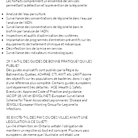
Les forfaits comprennent un ensemble de services
permettant la détection et la prévention de la légionelle:
Analyse de l’eau par culture.
Surveillance des concentrations de légionelle dans l’eau par
l’analyse de l’ADN.
Surveillance des concentrations de légionelle dans le
biofilm par l’analyse de l’ADN.
Inspections et audits d’optimisation des systèmes.
Implantation de programmes d’entretien préventifs sur les
équipements de traitement chimique et mécanique.
Désinfection lors de la mise en service.
Surveillance des indicateurs microbiologiques.
29. Y A-T-IL DES GUIDES DE BONNE PRATIQUE? QUI LES
PUBLIE?
Des guides explicatifs sont publiés par la Régie du
Bâtiment du Québec, ASHRAE, CTI, AWT, etc. L’AWT donne
des objectifs sur les populations de bactéries, donc il s’agit
d’une référence plus complète. Certains guides européens
sont également très détaillés : HSE (Health & Safety
Exectuvie), Approved Code of Practice and guidance,
(ACOP 18, UK) et (EWGLINET) European Surveillance
Scheme for Travel Associated Legionnaires’ Disease and
(EWGLI) European Working Group for Legionella
Infections.
30. EXISTE-T-IL DES PAYS OU DES VILLES AYANT UNE
LÉGISLATION À CE SUJET?
La ville d’Hamilton, en Ontario, a établi l’obligation de
maintenir un registre où tout est consigné. Plusieurs pays
européens, de même que l’Australie, ont établi une