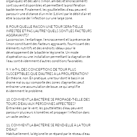
organiques) et des abris (limon, amibes et encrassement)
sont souvent disponibles et permettent la prolifération
bactérienne. Finalement, les gouttelettes d’eau peuvent
parcourir une distance d’un mile (1,6 km) par le débit d’air et
être la source de l’infection sur une large zone.
8. POUR QUELLE RAISON UNE TOUR SERA-T-ELLE
INFESTÉE ET PAS L’AUTRE? QUELS SONT LES FACTEURS
AGGRAVANTS?
La corrosion, l’entartrage, l’encrassement et la présence de
limon constituent des facteurs aggravants, fournissant des
éléments nutritifs et des endroits idéaux pour le
développement de la bactérie légionelle. Un mode
d’opération ou une installation permettant la stagnation de
l’eau sont évidemment d’autres conditions favorables.
9. Y A-T-IL DES CONCEPTIONS DE TOUR PLUS
SUSCEPTIBLES QUE D’AUTRES À LA PROLIFÉRATION?
En théorie, non. En pratique, une tour dont le bassin se
draine mal ou qui comporte des zones stagnantes peut
entraîner une accumulation de boue, ce qui amplifie
évidemment le problème.
10. COMMENT LA BACTÉRIE SE PROPAGE-T-ELLE DES
TOURS D’EAU AUX PERSONNES AFFECTÉES?
Entrainées par le vent, les gouttelettes d’eau peuvent
parcourir plusieurs kilomètres et propager l’infection dans
un vaste secteur.
11. COMMENT LA BACTÉRIE SE REND-ELLE À LA TOUR
D’EAU?
Habituellement, la légionelle se répand par le réseau d’eau