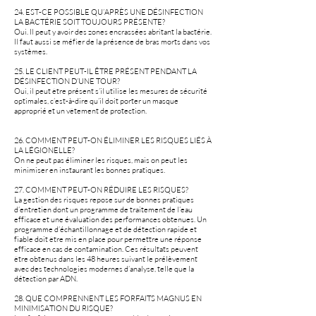
24. EST-CE POSSIBLE QU’APRÈS UNE DÉSINFECTION
LA BACTÉRIE SOIT TOUJOURS PRÉSENTE?
Oui. Il peut y avoir des zones encrassées abritant la bactérie.
Il faut aussi se méfier de la présence de bras morts dans vos
systèmes.
25. LE CLIENT PEUT-IL ÊTRE PRÉSENT PENDANT LA
DÉSINFECTION D’UNE TOUR?
Oui, il peut être présent s’il utilise les mesures de sécurité
optimales, c’est-à-dire qu’il doit porter un masque
approprié et un vêtement de protection.
26. COMMENT PEUT-ON ÉLIMINER LES RISQUES LIÉS À
LA LÉGIONELLE?
On ne peut pas éliminer les risques, mais on peut les
minimiser en instaurant les bonnes pratiques.
27. COMMENT PEUT-ON RÉDUIRE LES RISQUES?
La gestion des risques repose sur de bonnes pratiques
d’entretien dont un programme de traitement de l’eau
efficace et une évaluation des performances obtenues. Un
programme d’échantillonnage et de détection rapide et
fiable doit être mis en place pour permettre une réponse
efficace en cas de contamination. Ces résultats peuvent
être obtenus dans les 48 heures suivant le prélèvement
avec des technologies modernes d’analyse, telle que la
détection par ADN.
28. QUE COMPRENNENT LES FORFAITS MAGNUS EN
MINIMISATION DU RISQUE?