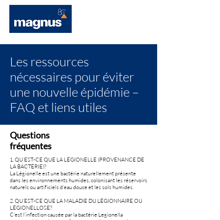
Les ressources
nécessaires pour éviter
une nouvelle épidémie –
FAQ et liens utiles
Questions
fréquentes
1. QU’EST-CE QUE LA LÉGIONELLE (PROVENANCE DE
LA BACTÉRIE)?
La Légionelle est une bactérie naturellement présente
dans les environnements humides, colonisant les réservoirs
naturels ou artificiels d’eau douce et les sols humides.
2. QU’EST-CE QUE LA MALADIE DU LÉGIONNAIRE OU
LÉGIONELLOSE?
C’est l’infection causée par la bactérie Legionella