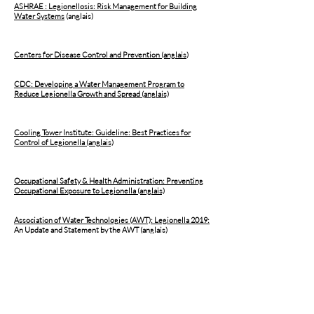
ASHRAE : Legionellosis: Risk Management for Building
Water Systems
(anglais)
Centers for Disease Control and Prevention (anglais
)
CDC: Developing a Water Management Program to
Reduce Legionella Growth and Spread (anglais)
Cooling Tower Institute: Guideline: Best Practices for
Control of Legionella (anglais)
Occupational Safety & Health Administration: Preventing
Occupational Exposure to Legionella (anglais)
Association of Water Technologies (AWT): Legionella 2019:
An Update and Statement by the AWT (anglais)
Travaux public et services gouvernementaux Canada :
IM15161-2013 Lutte contre la Legionella dans les
systèmes mécaniques