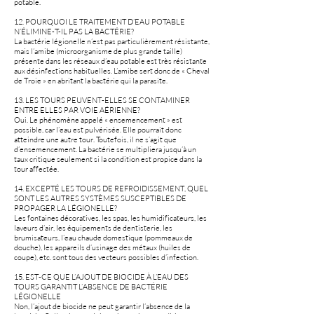
potable.
12. POURQUOI LE TRAITEMENT D’EAU POTABLE
N’ÉLIMINE-T-IL PAS LA BACTÉRIE?
La bactérie légionelle n’est pas particulièrement résistante,
mais l’amibe (microorganisme de plus grande taille)
présente dans les réseaux d’eau potable est très résistante
aux désinfections habituelles. L’amibe sert donc de « Cheval
de Troie » en abritant la bactérie qui la parasite.
13. LES TOURS PEUVENT-ELLES SE CONTAMINER
ENTRE ELLES PAR VOIE AÉRIENNE?
Oui. Le phénomène appelé « ensemencement » est
possible, car l’eau est pulvérisée. Elle pourrait donc
atteindre une autre tour. Toutefois, il ne s’agit que
d’ensemencement. La bactérie se multipliera jusqu’à un
taux critique seulement si la condition est propice dans la
tour affectée.
14. EXCEPTÉ LES TOURS DE REFROIDISSEMENT, QUEL
SONT LES AUTRES SYSTÈMES SUSCEPTIBLES DE
PROPAGER LA LÉGIONELLE?
Les fontaines décoratives, les spas, les humidificateurs, les
laveurs d’air, les équipements de dentisterie, les
brumisateurs, l’eau chaude domestique (pommeaux de
douche), les appareils d’usinage des métaux (huiles de
coupe), etc. sont tous des vecteurs possibles d’infection.
15. EST-CE QUE L’AJOUT DE BIOCIDE À L’EAU DES
TOURS GARANTIT L’ABSENCE DE BACTÉRIE
LÉGIONELLE
Non, l’ajout de biocide ne peut garantir l’absence de la