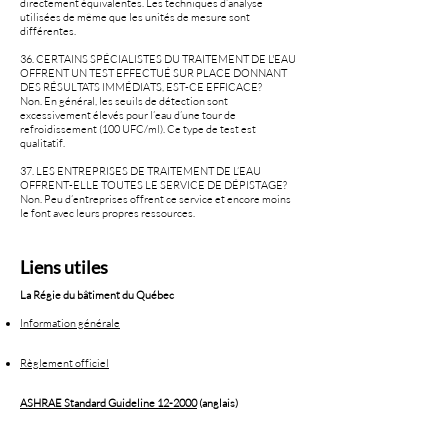
directement équivalentes. Les techniques d’analyse
utilisées de même que les unités de mesure sont
différentes.
36. CERTAINS SPÉCIALISTES DU TRAITEMENT DE L'EAU
OFFRENT UN TEST EFFECTUÉ SUR PLACE DONNANT
DES RÉSULTATS IMMÉDIATS, EST-CE EFFICACE?
Non. En général, les seuils de détection sont
excessivement élevés pour l’eau d’une tour de
refroidissement (100 UFC/ml). Ce type de test est
qualitatif.
37. LES ENTREPRISES DE TRAITEMENT DE L’EAU
OFFRENT-ELLE TOUTES LE SERVICE DE DÉPISTAGE?
Non. Peu d’entreprises offrent ce service et encore moins
le font avec leurs propres ressources.
Liens utiles
La Régie du bâtiment du Québec
Information générale
Règlement officiel
ASHRAE Standard Guideline 12-2000
(anglais)