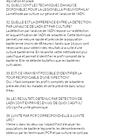
législation en place.
31. QUELS SONT LES TECHNIQUES D’ANALYSE
DISPONIBLES POUR LA LEGIONELLA PNEUMOPHILA?
La méthode par culture sur gélose et l’analyse de l’ADN.
32. QUELLE EST LA DIFFÉRENCE ENTRE LA DÉTECTION
PAR L’ANALYSE DE L’ADN ET PAR CULTURE?
La détection par l’analyse de l’ADN repose sur la détection
et la quantification de l’ADN de la bactérie. Cette technique
permet une mesure rapide et précise de la population
bactérienne (moins de 48 heures), tandis que 14 jours sont
nécessaires pour obtenir des résultats à la suite d’une
culture bactérienne. En revanche, cette méthode est plus
spécifique et permet d’identifier le profil complet de la
bactérie. Elle ne détecte toutefois que les bactéries
cultivables.
33. EST-CE VRAIMENT POSSIBLE D’IDENTIFIER LA
TOUR RESPONSABLE D’UNE INFECTION?
Oui, il faut comparer les profils complets de la bactérie
prélevée chez les malades et celle présente dans la tour
d’eau.
34. LES RÉSULTATS OBTENUS PAR DÉTECTION DE
L’ADN SONT EXPRIMÉS EN UG. DE QUOI S’AGIT-IL?
UG signifie unité génomique.
35. L’UNITÉ PAR PCR CORRESPOND-ELLE À L’UNITÉ
UFC?
Même si dans les deux cas l’objectif est d’évaluer les
populations de bactérie légionelle, les dénombrements
obtenus par les techniques PCR et par culture ne sont pas