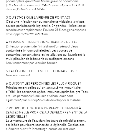
pneumophila, qui est une forme grave de pneumonie
(infection des poumons). Statistiquement, dans 15 à 20 %
des cas, l’infection est fatale.
3. QU’EST-CE QUE LA FIÈVRE DE PONTIAC?
C’est une infection non pulmonaire semblable à la grippe,
causée par la bactérie légionelle. En général, l’infection se
résorbe assez rapidement. Environ 95 % des gens exposés
développeront cette infection.
4. COMMENT L’INFECTION SE TRANSMET-ELLE?
L’infection provient de l’inhalation d’un aérosol d’eau
contaminée (microgouttelettes). Les sources de
contamination sont donc les installations qui favorisent la
multiplication de la bactérie et sa dispersion dans
l’environnement par la bruine formée.
5. LA LÉGIONELLOSE EST-ELLE CONTAGIEUSE?
Non, aucunement.
6. QUI SONT LES PERSONNES LES PLUS À RISQUE?
Principalement celles qui ont un système immunitaire
affaibli: les personnes âgées, immunosupprimées, greffées,
etc. Les personnes fumeuses et alcooliques sont
également plus susceptibles de développer la maladie.
7. POURQUOI UNE TOUR DE REFROIDISSEMENT À
L’EAU EST-ELLE PROPICE AU DÉVELOPPEMENT DE LA
LÉGIONELLE?
La température de l’eau dans les tours de refroidissement
est idéale pour la croissance de la légionelle. De plus, des
éléments nutritifs (entartrage, corrosion, matières