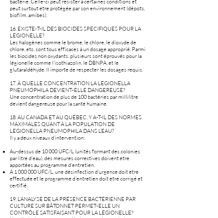
bactérie. Celle-ci peut résister à certaines conditions et
peut surtout être protégée par son environnement (dépôts,
biofilm, amibes).
16. EXISTE-T-IL DES BIOCIDES SPÉCIFIQUES POUR LA
LÉGIONELLE?
Les halogènes comme le brome, le chlore, le dioxyde de
chlore, etc. sont tous efficaces à un dosage approprié. Parmi
les biocides non oxydants, plusieurs sont éprouvés pour la
légionelle comme l’isothiazolin, le DBNPA, et le
glutaraldéhyde. Il importe de respecter les dosages requis.
17. À QUELLE CONCENTRATION LA LEGIONELLA
PNEUMOPHILA DEVIENT-ELLE DANGEREUSE?
Une concentration de plus de 100 bactéries par millilitre
devient dangereuse pour la santé humaine.
18. AU CANADA ET AU QUÉBEC, Y A-T-IL DES NORMES
MAXIMALES QUANT À LA POPULATION DE
LEGIONELLA PNEUMOPHILA DANS L’EAU?
Il y a deux niveaux d’intervention:
Au-dessus de 10 000 UFC/L (unités formant des colonies
par litre d’eau), des mesures correctives doivent être
apportées au programme d’entretien.
À
1 000 000
UFC/L, une désinfection d’urgence doit être
effectuée et le programme d’entretien doit être corrigé et
certifié.
19. L’ANALYSE DE LA PRÉSENCE BACTÉRIENNE PAR
CULTURE SUR BÂTONNET PERMET-ELLE UN
CONTRÔLE SATISFAISANT POUR LA LÉGIONELLE?