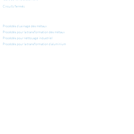
Circuits fermés
APPLICATIONS INDUSTRIELLES
Procédés d’usinage des métaux
Procédés pour la transformation des métaux
Procédés pour nettoyage industriel
Procédés pour la transformation d’aluminium
LUBRIFIANTS ET NETTOYANTS INDUSTRIELS
Lubrifiants d’usinage des métaux
Lubrifiants pour la transformation des métaux
Nettoyants industriels
Produits pour la transformation d’aluminium
Autres produits industriels
SERVICES
Laboratoire
Services techniques
Ingénieurs et entrepreneurs