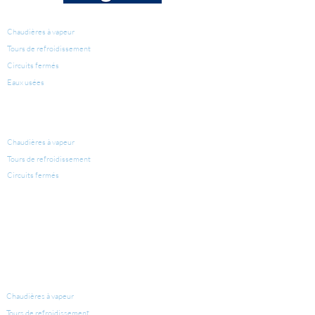
TRAITEMENT D'EAU
Chaudières à vapeur
Tours de refroidissement
Circuits fermés
Eaux usées
PRODUITS POUR LE
TRAITEMENT D'EAU
Chaudières à vapeur
Tours de refroidissement
Circuits fermés
LÉGIONELLE
ÉQUIPEMENTS POUR CONDITIONNEMENT D'EAU
Chaudières à vapeur
Tours de refroidissement