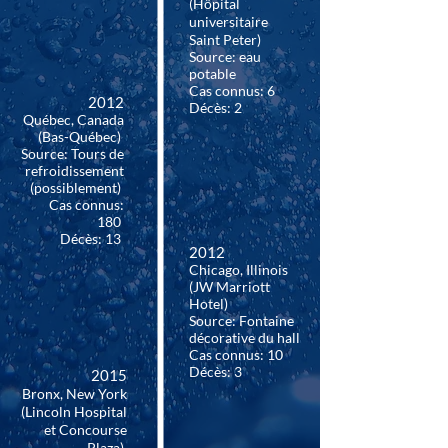
(Hôpital
universitaire
Saint Peter)
Source: eau
potable
Cas connus: 6
2012
Décès: 2
Québec, Canada
(Bas-Québec)
Source: Tours de
refroidissement
(possiblement)
Cas connus:
180
Décès: 13
2012
Chicago, Illinois
(JW Marriott
Hotel)
Source: Fontaine
décorative du hall
Cas connus: 10
Décès: 3
2015
Bronx, New York
(Lincoln Hospital
et Concourse
Plaza)