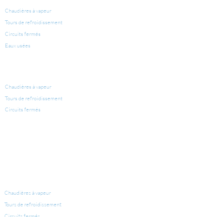
TRAITEMENT D'EAU
Chaudières à vapeur
Tours de refroidissement
Circuits fermés
Eaux usées
PRODUITS POUR LE
TRAITEMENT D'EAU
Chaudières à vapeur
Tours de refroidissement
Circuits fermés
LÉGIONELLE
ÉQUIPEMENTS POUR CONDITIONNEMENT D'EAU
Chaudières à vapeur
Tours de refroidissement
Circuits fermés