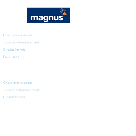
TRAITEMENT D'EAU
Chaudières à vapeur
Tours de refroidissement
Circuits fermés
Eaux usées
PRODUITS POUR LE
TRAITEMENT D'EAU
Chaudières à vapeur
Tours de refroidissement
Circuits fermés
LÉGIONELLE