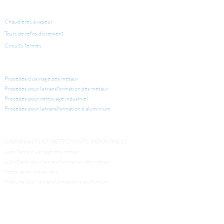
ÉQUIPEMENTS POUR CONDITIONNEMENT D'EAU
Chaudières à vapeur
Tours de refroidissement
Circuits fermés
APPLICATIONS INDUSTRIELLES
Procédés d’usinage des métaux
Procédés pour la transformation des métaux
Procédés pour nettoyage industriel
Procédés pour la transformation d’aluminium
LUBRIFIANTS ET NETTOYANTS INDUSTRIELS
Lubrifiants d’usinage des métaux
Lubrifiants pour la transformation des métaux
Nettoyants industriels
Produits pour la transformation d’aluminium
Autres produits industriels
SERVICES
Laboratoire