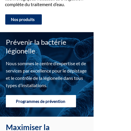
complète du traitement d’eau.
Nos produits
Maximiser la
Prévenir la bactérie
performance de vos
légionelle
procédés industriels les
plus complexes
Nous sommes le centre d’expertise et de
services par excellence pour le dépistage
et le contrôle de la légionelle dans tous
types d’installations.
Programmes de prévention
Maximiser la