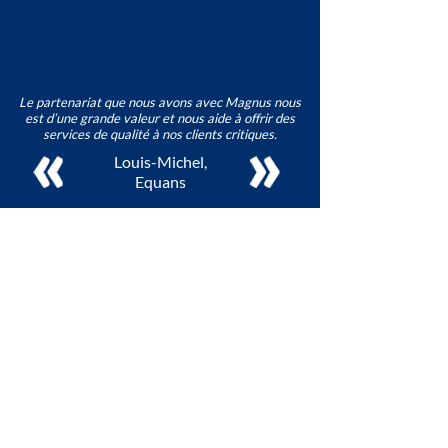
Le partenariat que nous avons avec Magnus nous
est d’une grande valeur et nous aide à offrir des
services de qualité à nos clients critiques.
Louis-Michel,
Equans
TRAITEMENT D'EAU
Chaudières à vapeur
Tours de refroidissement
Circuits fermés
Eaux usées