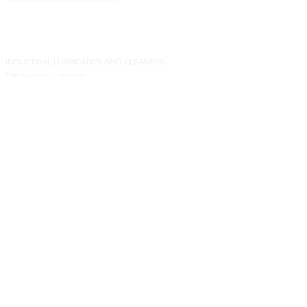
INDUSTRIAL LUBRICANTS AND CLEANERS
Metalworking Lubricants
Metal Forming Lubricants
Industrial Cleaners
Aluminum Transformation Products
Other Products for Industrial Processes
SERVICES
Analytical Services
Technical Services
Engineers and Contractors