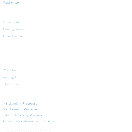
Wastewater
PRODUCTS FOR WATER TREATMENT
Steam Boilers
Cooling Towers
Closed Loops
LEGIONELLA
EQUIPMENT FOR WATER TREATMENT
Steam Boilers
Cooling Towers
Closed Loops
INDUSTRIAL APPLICATIONS
Metalworking Processes
Metal Forming Processes
Industrial Cleaning Processes
Aluminum Transformation
Processes
NEWSLETTER SUBSCRIPTION