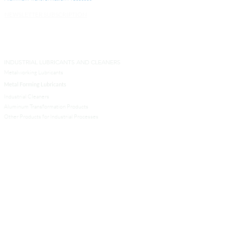
NEWSLETTER SUBSCRIPTION
INDUSTRIAL LUBRICANTS AND CLEANERS
Metalworking Lubricants
Metal Forming Lubricants
Industrial Cleaners
Aluminum Transformation Products
Other Products for Industrial Processes
SERVICES
Analytical Services
Technical Services
Engineers and Contractors