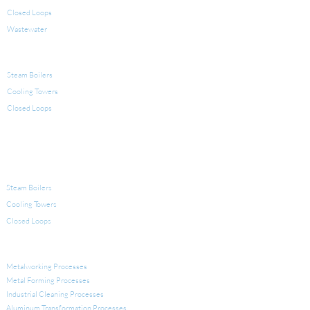
Closed Loops
Wastewater
PRODUCTS FOR WATER TREATMENT
Steam Boilers
Cooling Towers
Closed Loops
LEGIONELLA
EQUIPMENT FOR WATER TREATMENT
Steam Boilers
Cooling Towers
Closed Loops
INDUSTRIAL APPLICATIONS
Metalworking Processes
Metal Forming Processes
Industrial Cleaning Processes
Aluminum Transformation
Processes