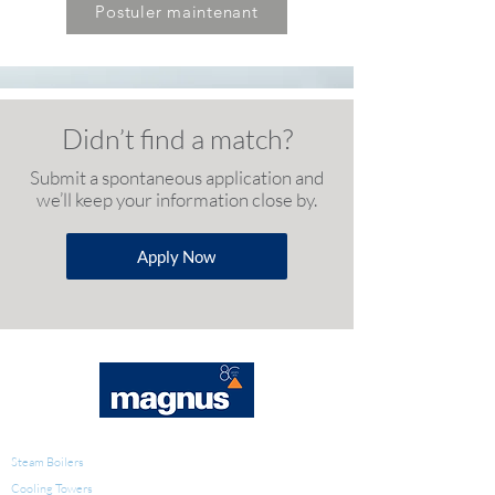
Postuler maintenant
Didn’t find a match?
Submit a spontaneous application and
we’ll keep your information close by.
Apply Now
WATER TREATMENT
Steam Boilers
Cooling Towers