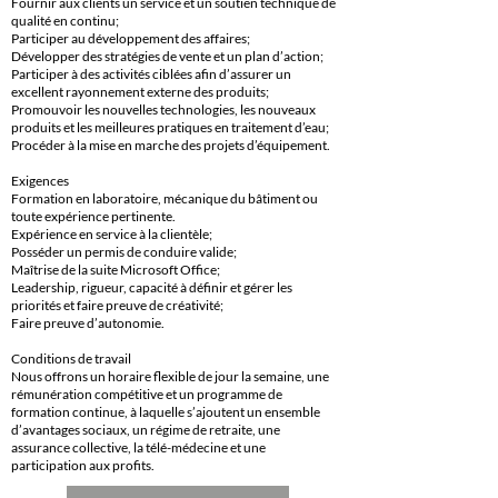
Fournir aux clients un service et un soutien technique de
qualité en continu;
Participer au développement des affaires;
Développer des stratégies de vente et un plan d’action;
Participer à des activités ciblées afin d’assurer un
excellent rayonnement externe des produits;
Promouvoir les nouvelles technologies, les nouveaux
produits et les meilleures pratiques en traitement d’eau;
Procéder à la mise en marche des projets d’équipement.
Exigences
Formation en laboratoire, mécanique du bâtiment ou
toute expérience pertinente.
Expérience en service à la clientèle;
Posséder un permis de conduire valide;
Maîtrise de la suite Microsoft Office;
Leadership, rigueur, capacité à définir et gérer les
priorités et faire preuve de créativité;
Faire preuve d’autonomie.
Conditions de travail
Nous offrons un horaire flexible de jour la semaine, une
rémunération compétitive et un programme de
formation continue, à laquelle s’ajoutent un ensemble
d’avantages sociaux, un régime de retraite, une
assurance collective, la télé-médecine et une
participation aux profits.